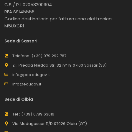
C.F. / P.I. 02058200904
REA SS145558
Codice destinatario per fatturazione elettronica:
M5UXCR1
Sede di Sassari
Telefono: (+39) 079 292 787
Z.I. Predda Niedda Str. 32 n° 19 07100 Sassari(SS)
info@pec.edugov.it
info@edugov.it
Sede di Olbia
Tel : (+39) 0789 63016
Via Madagascar 11/D 07026 Olbia (OT)