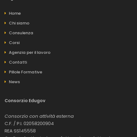
Home
Chi siamo
Consulenza
Corsi
Agenzia per il lavoro
Contatti
Pillole Formative
News
Consorzio Edugov
Consorzio con attività esterna
C.F. / P.I. 02058200904
REA SS145558