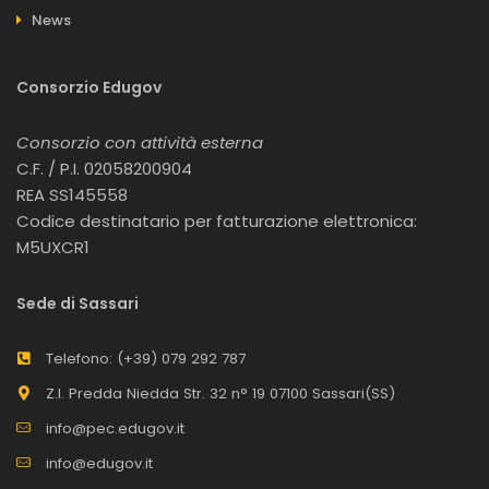
News
Consorzio Edugov
Consorzio con attività esterna
C.F. / P.I. 02058200904
REA SS145558
Codice destinatario per fatturazione elettronica:
M5UXCR1
Sede di Sassari
Telefono: (+39) 079 292 787
Z.I. Predda Niedda Str. 32 n° 19 07100 Sassari(SS)
info@pec.edugov.it
info@edugov.it